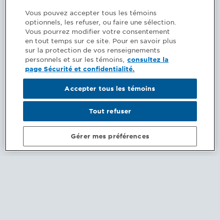
Si vous êtes en désaccord avec la décision
Vous pouvez accepter tous les témoins
optionnels, les refuser, ou faire une sélection.
que vous avez reçue (liste des cours
Vous pourrez modifier votre consentement
préalables, formations imposées ou autre),
en tout temps sur ce site. Pour en savoir plus
vous pouvez faire valoir vos observations par
sur la protection de vos renseignements
écrit dans les 30 jours suivant la réception de
personnels et sur les témoins,
consultez la
page Sécurité et confidentialité.
la décision. Pour ce faire, vous devez vous
connecter à votre dossier et remplir le
Accepter tous les témoins
formulaire prévu à cet effet. Assurez-vous
d’inclure toute documentation nécessaire à
Tout refuser
l’analyse de votre demande. Votre dossier
sera présenté au comité d’accès à la
Gérer mes préférences
profession pour décision.
Si vous êtes insatisfait de la décision finale du
comité d’accès à la profession, vous pouvez
transmettre une demande de révision de cette
décision au comité exécutif en écrivant
à
secretariat@cpaquebec.ca
.