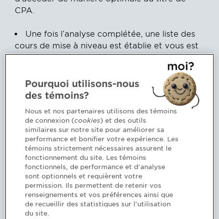
CPA.
Une fois l’analyse complétée, une liste des
cours de mise à niveau est établie et vous est
remise.
La liste est soumise au comité d’accès à la
profession pour approbation. De manière
Pourquoi utilisons-nous
générale, ce comité se réunit une fois par
des témoins?
mois.
Nous et nos partenaires utilisons des témoins
En fonction du résultat de l’analyse,
de connexion (
cookies
) et des outils
plusieurs options peuvent vous être proposées
similaires sur notre site pour améliorer sa
(cours universitaires, modules du programme
performance et bonifier votre expérience. Les
témoins strictement nécessaires assurent le
d’appoint ou autre); l’Ordre vous en informera
fonctionnement du site. Les témoins
lorsqu’il rendra sa décision.
fonctionnels, de performance et d'analyse
sont optionnels et requièrent votre
permission. Ils permettent de retenir vos
renseignements et vos préférences ainsi que
de recueillir des statistiques sur l'utilisation
PROCESSUS DE RÉVISION
du site.