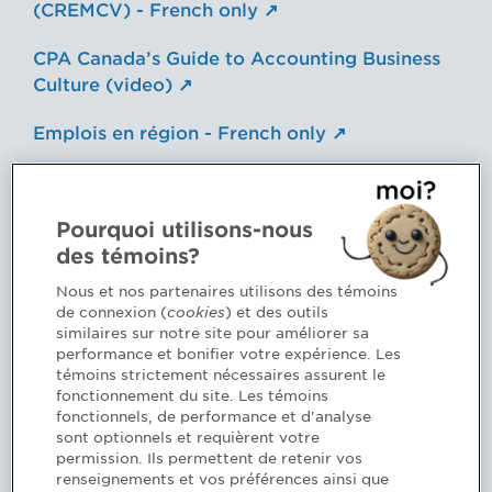
(CREMCV) - French only
CPA Canada’s Guide to Accounting Business
Culture (video)
Emplois en région - French only
Working in Québec
Pourquoi utilisons-nous
Interconnexion
des témoins?
Ville de Montréal - Journée portes fermées -
Nous et nos partenaires utilisons des témoins
French only
de connexion (
cookies
) et des outils
similaires sur notre site pour améliorer sa
Programme d’aide à l’intégration des
performance et bonifier votre expérience. Les
témoins strictement nécessaires assurent le
immigrants (PRIIME)
fonctionnement du site. Les témoins
fonctionnels, de performance et d'analyse
sont optionnels et requièrent votre
permission. Ils permettent de retenir vos
Immigrating to Quebec
renseignements et vos préférences ainsi que