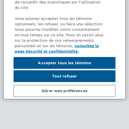
de recueillir des statistiques sur l'utilisation
du site.
Immigrate and settle in Québec
Vous pouvez accepter tous les témoins
optionnels, les refuser, ou faire une sélection.
Objectif intégration - French only
Vous pourrez modifier votre consentement
en tout temps sur ce site. Pour en savoir plus
Immigration and citizenship
sur la protection de vos renseignements
personnels et sur les témoins,
consultez la
page Sécurité et confidentialité.
Immigrant Québec - Guides gratuits - French
only
Accepter tous les témoins
Living in Québec - The free mobility guide
Tout refuser
Integration service for immigrants
Gérer mes préférences
Learning French
Ministère de l’Immigration, de la Francisation