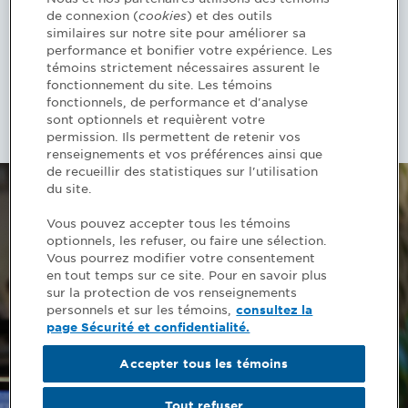
de connexion (
cookies
) et des outils
réalités d’aujourd’hui, il est pensé pour
similaires sur notre site pour améliorer sa
former les CPA de demain et s’appuie sur
performance et bonifier votre expérience. Les
les dernières approches pédagogiques.
témoins strictement nécessaires assurent le
fonctionnement du site. Les témoins
fonctionnels, de performance et d'analyse
Découvrez le nouveau programme >
sont optionnels et requièrent votre
permission. Ils permettent de retenir vos
renseignements et vos préférences ainsi que
de recueillir des statistiques sur l'utilisation
du site.
Vous pouvez accepter tous les témoins
optionnels, les refuser, ou faire une sélection.
Vous pourrez modifier votre consentement
en tout temps sur ce site. Pour en savoir plus
sur la protection de vos renseignements
Trouvez votre profil
personnels et sur les témoins,
consultez la
page Sécurité et confidentialité.
Accepter tous les témoins
Pour trouver votre profil et connaître les
différentes étapes que vous devrez franchir,
Tout refuser