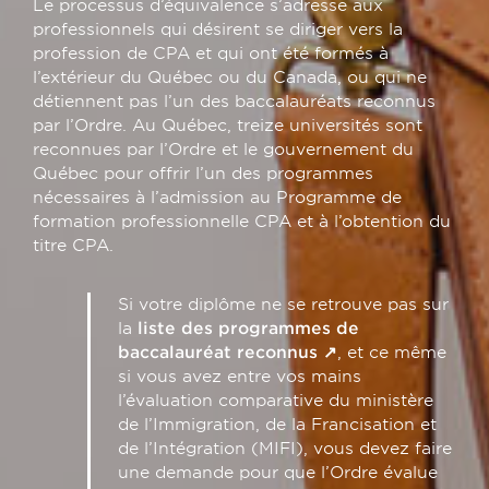
Le processus d’équivalence s’adresse aux
professionnels qui désirent se diriger vers la
profession de CPA et qui ont été formés à
l’extérieur du Québec ou du Canada, ou qui ne
détiennent pas l’un des baccalauréats reconnus
par l’Ordre. Au Québec, treize universités sont
reconnues par l’Ordre et le gouvernement du
Québec pour offrir l’un des programmes
nécessaires à l’admission au Programme de
formation professionnelle CPA et à l’obtention du
titre CPA.
Si votre diplôme ne se retrouve pas sur
la
liste des programmes de
baccalauréat reconnus
, et ce même
si vous avez entre vos mains
l’évaluation comparative du ministère
de l’Immigration, de la Francisation et
de l’Intégration (MIFI), vous devez faire
une demande pour que l’Ordre évalue