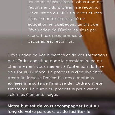
les cours nécessaires à l’obtention de
l’équivalent du programme reconnu.
L'évaluation du MIFI situe vos études
dans le contexte du système
éducationnel québécois, tandis que
l'évaluation de l'Ordre les situe par
rapport aux programmes de
baccalauréat reconnus.
L’évaluation de vos diplômes et de vos formations
par l’Ordre constitue donc la première étape du
cheminement vous menant à l’obtention du titre
de CPA au Québec. Le processus d’équivalence
prend fin lorsque l’ensemble des conditions
exigées à la suite de l’analyse de l’Ordre ont été
satisfaites. La durée du processus peut varier
selon les éléments exigés.
Notre but est de vous accompagner tout au
long de votre parcours et de faciliter le